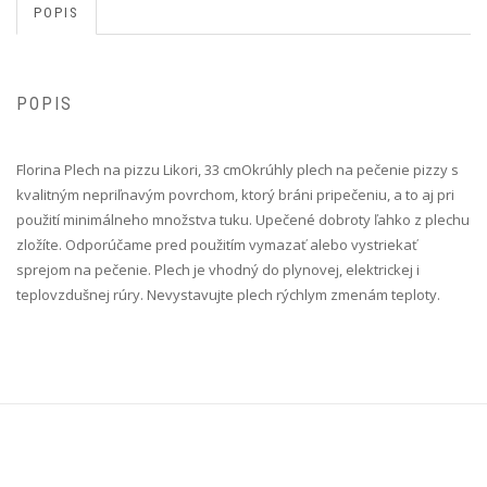
POPIS
POPIS
Florina Plech na pizzu Likori, 33 cm Okrúhly plech na pečenie pizzy s
kvalitným nepriľnavým povrchom, ktorý bráni pripečeniu, a to aj pri
použití minimálneho množstva tuku. Upečené dobroty ľahko z plechu
zložíte. Odporúčame pred použitím vymazať alebo vystriekať
sprejom na pečenie. Plech je vhodný do plynovej, elektrickej i
teplovzdušnej rúry. Nevystavujte plech rýchlym zmenám teploty.