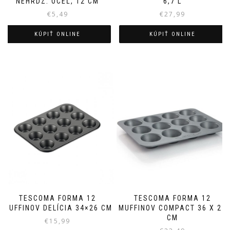
NEHRDZ. OCEĽ, 12 CM
6,7 L
€
5,49
€
27,99
KÚPIŤ ONLINE
KÚPIŤ ONLINE
TESCOMA FORMA 12
TESCOMA FORMA 12
MUFFINOV DELÍCIA 34×26 CM
MUFFINOV COMPACT 36 X 27
CM
€
15,99