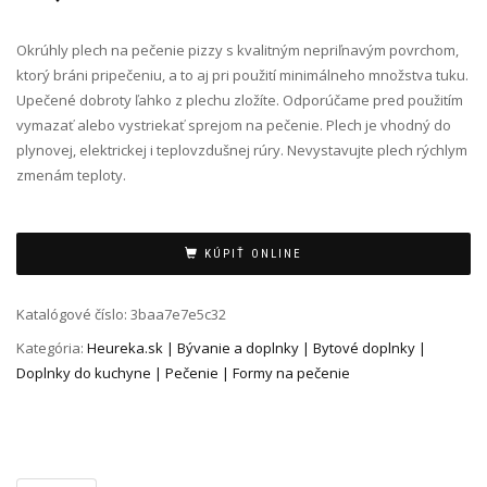
Okrúhly plech na pečenie pizzy s kvalitným nepriľnavým povrchom,
ktorý bráni pripečeniu, a to aj pri použití minimálneho množstva tuku.
Upečené dobroty ľahko z plechu zložíte. Odporúčame pred použitím
vymazať alebo vystriekať sprejom na pečenie. Plech je vhodný do
plynovej, elektrickej i teplovzdušnej rúry. Nevystavujte plech rýchlym
zmenám teploty.
Alternative:
KÚPIŤ ONLINE
Katalógové číslo:
3baa7e7e5c32
Kategória:
Heureka.sk | Bývanie a doplnky | Bytové doplnky |
Doplnky do kuchyne | Pečenie | Formy na pečenie