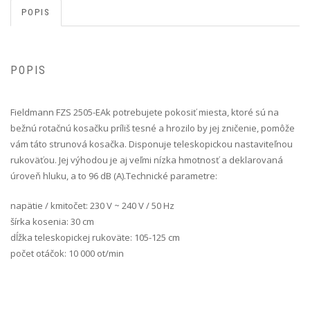
POPIS
POPIS
Fieldmann FZS 2505-E Ak potrebujete pokosiť miesta, ktoré sú na
bežnú rotačnú kosačku príliš tesné a hrozilo by jej zničenie, pomôže
vám táto strunová kosačka. Disponuje teleskopickou nastaviteľnou
rukoväťou. Jej výhodou je aj veľmi nízka hmotnosť a deklarovaná
úroveň hluku, a to 96 dB (A).Technické parametre:
napätie / kmitočet: 230 V ~ 240 V / 50 Hz
šírka kosenia: 30 cm
dĺžka teleskopickej rukoväte: 105-125 cm
počet otáčok: 10 000 ot/min