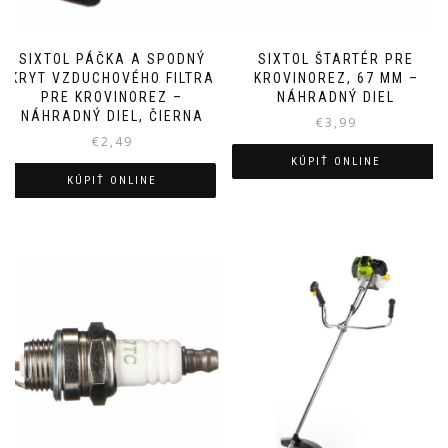
SIXTOL PÁČKA A SPODNÝ
SIXTOL ŠTARTÉR PRE
KRYT VZDUCHOVÉHO FILTRA
KROVINOREZ, 67 MM –
PRE KROVINOREZ –
NÁHRADNÝ DIEL
NÁHRADNÝ DIEL, ČIERNA
€
3,99
€
2,49
KÚPIŤ ONLINE
KÚPIŤ ONLINE