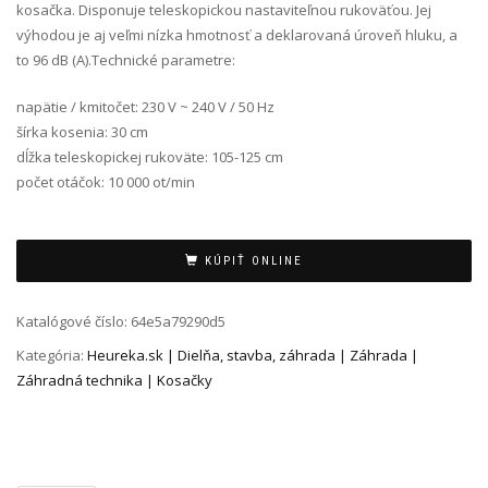
kosačka. Disponuje teleskopickou nastaviteľnou rukoväťou. Jej
výhodou je aj veľmi nízka hmotnosť a deklarovaná úroveň hluku, a
to 96 dB (A).Technické parametre:
napätie / kmitočet: 230 V ~ 240 V / 50 Hz
šírka kosenia: 30 cm
dĺžka teleskopickej rukoväte: 105-125 cm
počet otáčok: 10 000 ot/min
Alternative:
KÚPIŤ ONLINE
Katalógové číslo:
64e5a79290d5
Kategória:
Heureka.sk | Dielňa, stavba, záhrada | Záhrada |
Záhradná technika | Kosačky