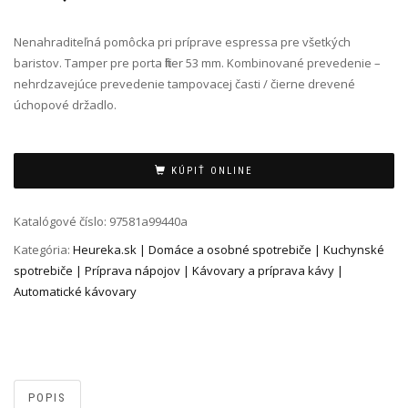
Nenahraditeľná pomôcka pri príprave espressa pre všetkých
baristov. Tamper pre porta filter 53 mm. Kombinované prevedenie –
nehrdzavejúce prevedenie tampovacej časti / čierne drevené
úchopové držadlo.
Alternative:
KÚPIŤ ONLINE
Katalógové číslo:
97581a99440a
Kategória:
Heureka.sk | Domáce a osobné spotrebiče | Kuchynské
spotrebiče | Príprava nápojov | Kávovary a príprava kávy |
Automatické kávovary
POPIS