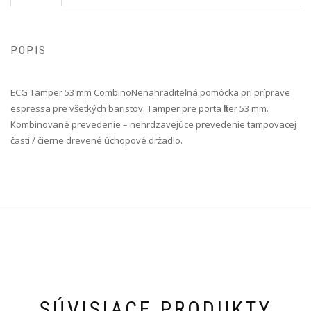
POPIS
ECG Tamper 53 mm Combino Nenahraditeľná pomôcka pri príprave
espressa pre všetkých baristov. Tamper pre porta filter 53 mm.
Kombinované prevedenie – nehrdzavejúce prevedenie tampovacej
časti / čierne drevené úchopové držadlo.
SÚVISIACE PRODUKTY