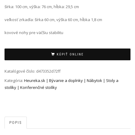
šírka: 100 cm, výška: 76 cm, hĺbka: 29,5 cm
veľkosť zrkadla: šírka 60 cm, výška 60 cm, hĺbka 1,8 cm
kovové nohy pre väčšiu stabilitu
Alternative:
KÚPIŤ ONLINE
Katalógové číslo:
d473352d72ff
Kategória:
Heureka.sk | Bývanie a doplnky | Nábytok | Stoly a
stolíky | Konferenčné stolíky
POPIS