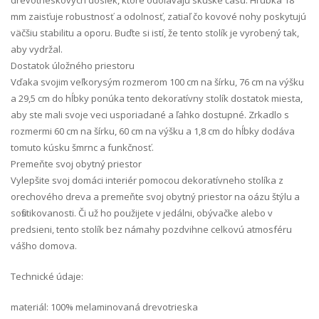
mm zaisťuje robustnosť a odolnosť, zatiaľ čo kovové nohy poskytujú
väčšiu stabilitu a oporu. Buďte si istí, že tento stolík je vyrobený tak,
aby vydržal.
Dostatok úložného priestoru
Vďaka svojim veľkorysým rozmerom 100 cm na šírku, 76 cm na výšku
a 29,5 cm do hĺbky ponúka tento dekoratívny stolík dostatok miesta,
aby ste mali svoje veci usporiadané a ľahko dostupné. Zrkadlo s
rozmermi 60 cm na šírku, 60 cm na výšku a 1,8 cm do hĺbky dodáva
tomuto kúsku šmrnc a funkčnosť.
Premeňte svoj obytný priestor
Vylepšite svoj domáci interiér pomocou dekoratívneho stolíka z
orechového dreva a premeňte svoj obytný priestor na oázu štýlu a
sofistikovanosti. Či už ho použijete v jedálni, obývačke alebo v
predsieni, tento stolík bez námahy pozdvihne celkovú atmosféru
vášho domova.
Technické údaje:
materiál: 100% melaminovaná drevotrieska