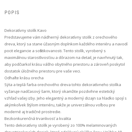
POPIS
Dekoratívny stolík Kavo
Predstavujeme vám nádherný dekoratívny stolík z orechového
dreva, ktorý sa stane úžasným doplnkom každého interiéru a navodí
pocit elegancie a sofistikovanosti. Tento stolík, vyrobený s
maximálnou starostlivosťou a dôrazom na detail, je navrhnutý tak,
aby podčiarkol krásu vášho obytného priestoru a zároveň poskytol
dostatok úložného priestoru pre vaše veci.
Odhaľte krásu orecha
Sýta a teplá farba orechového dreva tohto dekoratívneho stolíka
vyžaruje nadčasový šarm, ktorý okamžite pozdvihne estetický
vzhľad vašej izby. Jeho elegantný a moderný dizajn sa hladko spojí s
akýmkoľvek štýlom interiéru, takže je univerzálnou voľbou pre
moderné aj tradičné prostredie.
Bezkonkurenčná trvanlivosť a kvalita
Tento dekoratívny stolík je vyrobený zo 100% melaminovaných
drevotrieskových dosiek, ktoré odolávajú skúške času. Hrúbka 18