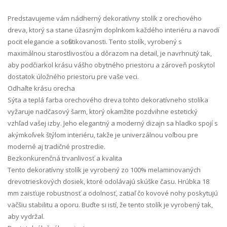
Predstavujeme vám nádherný dekoratívny stolík z orechového
dreva, ktorý sa stane úžasným doplnkom každého interiéru a navodí
pocit elegancie a sofistikovanosti. Tento stolík, vyrobený s
maximálnou starostlivosťou a dôrazom na detail, je navrhnutý tak,
aby podčiarkol krásu vášho obytného priestoru a zároveň poskytol
dostatok úložného priestoru pre vaše veci.
Odhaľte krásu orecha
Sýta a teplá farba orechového dreva tohto dekoratívneho stolíka
vyžaruje nadčasový šarm, ktorý okamžite pozdvihne estetický
vzhľad vašej izby. Jeho elegantný a moderný dizajn sa hladko spojí s
akýmkoľvek štýlom interiéru, takže je univerzálnou voľbou pre
moderné aj tradičné prostredie.
Bezkonkurenčná trvanlivosť a kvalita
Tento dekoratívny stolík je vyrobený zo 100% melaminovaných
drevotrieskových dosiek, ktoré odolávajú skúške času. Hrúbka 18
mm zaisťuje robustnosť a odolnosť, zatiaľ čo kovové nohy poskytujú
väčšiu stabilitu a oporu. Buďte si istí, že tento stolík je vyrobený tak,
aby vydržal.