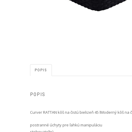
POPIS
POPIS
Curver RATTAN kôš na čistú bielizeň 45 l Moderný kôš na č
postranné úchyty pre ľahkú manipuláciu
stohovateľný