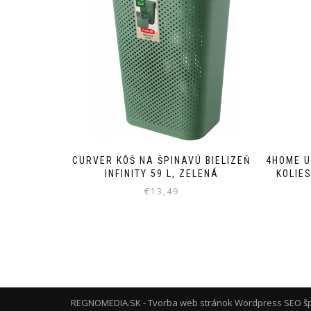
CURVER KÔŠ NA ŠPINAVÚ BIELIZEŇ
4HOME U
INFINITY 59 L, ZELENÁ
KOLIE
€
13,49
REGNOMEDIA.SK - Tvorba web stránok Wordpress
SEO šp