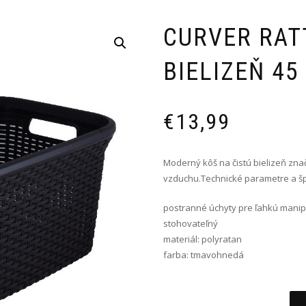
CURVER RAT
BIELIZEŇ 45
€
13,99
Moderný kôš na čistú bielizeň znač
vzduchu.Technické parametre a špec
postranné úchyty pre ľahkú manip
stohovateľný
materiál: polyratan
farba: tmavohnedá
Alternative: