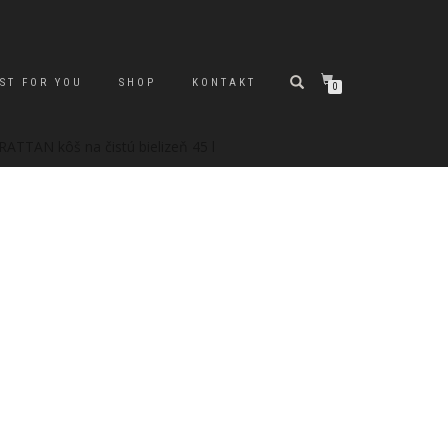
ST FOR YOU
SHOP
KONTAKT
0
RATTAN kôš na čistú bielizeň 45 l