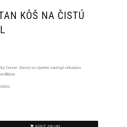
TAN KÔŠ NA ČISTÚ
 L
ky Curver. Otvory vo výplete zaisťujú cirkuláciu
ifikácie:
uláciu
KÚPIŤ ONLINE