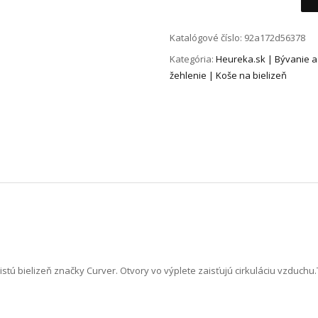
Katalógové číslo:
92a172d56378
Kategória:
Heureka.sk | Bývanie a
žehlenie | Koše na bielizeň
istú bielizeň značky Curver. Otvory vo výplete zaisťujú cirkuláciu vzduchu.