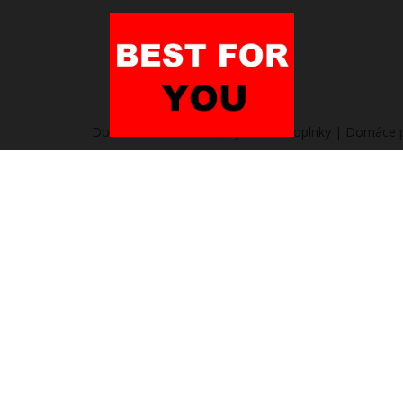
Domov
/
Heureka.sk | Bývanie a doplnky | Domáce po