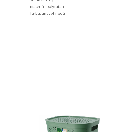
materiál: polyratan
farba: tmavohnedá