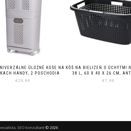
NIVERZÁLNE ÚLOŽNÉ KOŠE NA
KÔŠ NA BIELIZEŇ S ÚCHYTMI 
SKACH HANDY, 2 POSCHODIA
38 L, 60 X 40 X 26 CM, AN
€
29,99
€
7,99
ecialista, SEO konzultant
©
2026