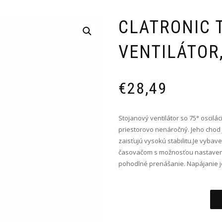
CLATRONIC 
VENTILÁTOR,
€
28,49
Stojanový ventilátor so 75° oscilá
priestorovo nenáročný. Jeho chod 
zaisťujú vysokú stabilitu.Je vybav
časovačom s možnosťou nastavenia
pohodlné prenášanie. Napájanie je
Alternative: