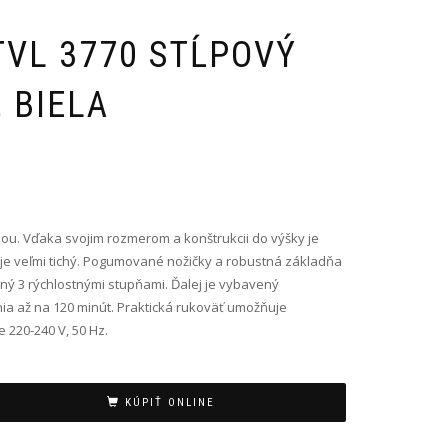
TVL 3770 STĹPOVÝ
 BIELA
ciou. Vďaka svojim rozmerom a konštrukcii do výšky je
je veľmi tichý. Pogumované nožičky a robustná základňa
ený 3 rýchlostnými stupňami. Ďalej je vybavený
 až na 120 minút. Praktická rukoväť umožňuje
 220-240 V, 50 Hz.
KÚPIŤ ONLINE