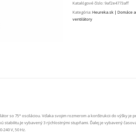
Katalógové číslo:
9af2e4773aff
Kategória:
Heureka.sk | Domáce a
ventilátory
tilátor so 75° osciláciou. Vďaka svojim rozmerom a konštrukcii do výšky je p
 stabilitu.Je vybavený 3 rýchlostnými stupňami. Ďalej je vybavený časov
-240 V, 50 Hz.