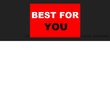
Domov
/
Heureka.sk | Domáce a osobné spotrebiče |