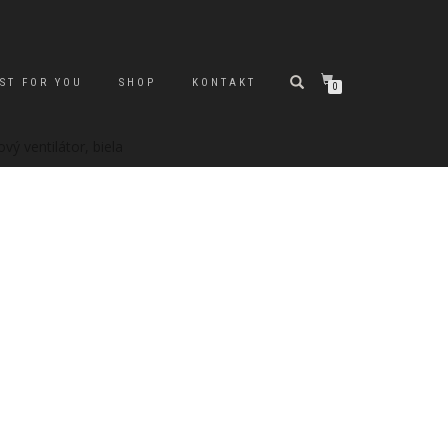
ST FOR YOU
SHOP
KONTAKT
0
vý ventilátor, biela