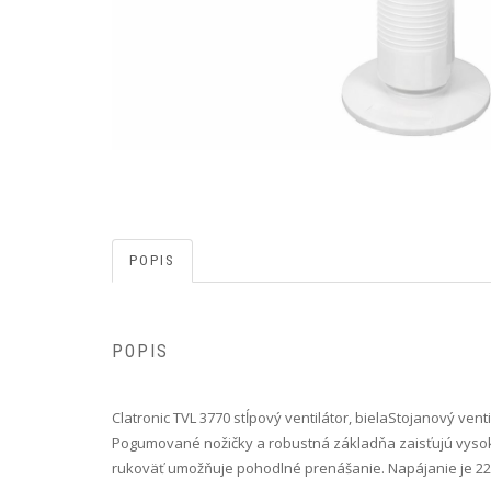
POPIS
POPIS
Clatronic TVL 3770 stĺpový ventilátor, biela Stojanový ven
Pogumované nožičky a robustná základňa zaisťujú vysokú
rukoväť umožňuje pohodlné prenášanie. Napájanie je 220