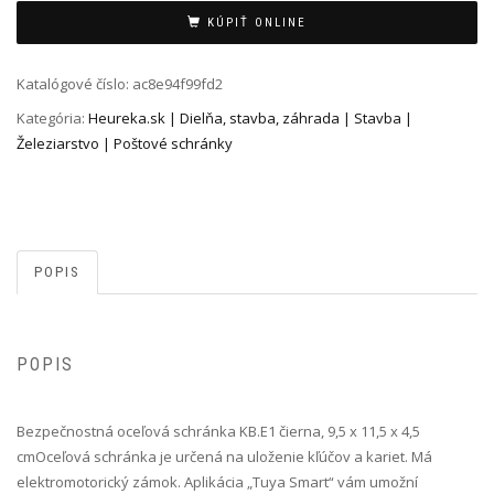
Alternative:
KÚPIŤ ONLINE
Katalógové číslo:
ac8e94f99fd2
Kategória:
Heureka.sk | Dielňa, stavba, záhrada | Stavba |
Železiarstvo | Poštové schránky
POPIS
POPIS
Bezpečnostná oceľová schránka KB.E1 čierna, 9,5 x 11,5 x 4,5
cm Oceľová schránka je určená na uloženie kľúčov a kariet. Má
elektromotorický zámok. Aplikácia „Tuya Smart“ vám umožní