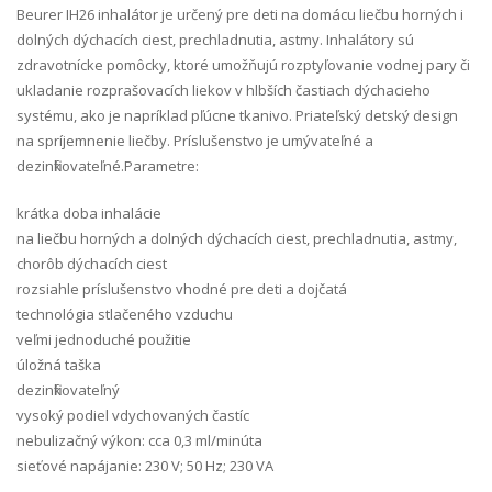
Beurer IH26 inhalátor je určený pre deti na domácu liečbu horných i
dolných dýchacích ciest, prechladnutia, astmy. Inhalátory sú
zdravotnícke pomôcky, ktoré umožňujú rozptyľovanie vodnej pary či
ukladanie rozprašovacích liekov v hlbších častiach dýchacieho
systému, ako je napríklad pľúcne tkanivo. Priateľský detský design
na spríjemnenie liečby. Príslušenstvo je umývateľné a
dezinfikovateľné.Parametre:
krátka doba inhalácie
na liečbu horných a dolných dýchacích ciest, prechladnutia, astmy,
chorôb dýchacích ciest
rozsiahle príslušenstvo vhodné pre deti a dojčatá
technológia stlačeného vzduchu
veľmi jednoduché použitie
úložná taška
dezinfikovateľný
vysoký podiel vdychovaných častíc
nebulizačný výkon: cca 0,3 ml/minúta
sieťové napájanie: 230 V; 50 Hz; 230 VA