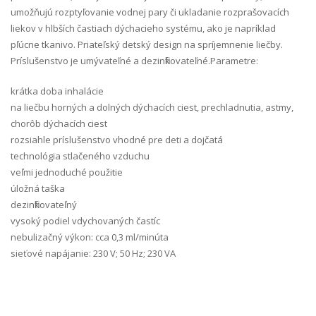
umožňujú rozptyľovanie vodnej pary či ukladanie rozprašovacích
liekov v hlbších častiach dýchacieho systému, ako je napríklad
pľúcne tkanivo. Priateľský detský design na spríjemnenie liečby.
Príslušenstvo je umývateľné a dezinfikovateľné.Parametre:
krátka doba inhalácie
na liečbu horných a dolných dýchacích ciest, prechladnutia, astmy,
chorôb dýchacích ciest
rozsiahle príslušenstvo vhodné pre deti a dojčatá
technológia stlačeného vzduchu
veľmi jednoduché použitie
úložná taška
dezinfikovateľný
vysoký podiel vdychovaných častíc
nebulizačný výkon: cca 0,3 ml/minúta
sieťové napájanie: 230 V; 50 Hz; 230 VA