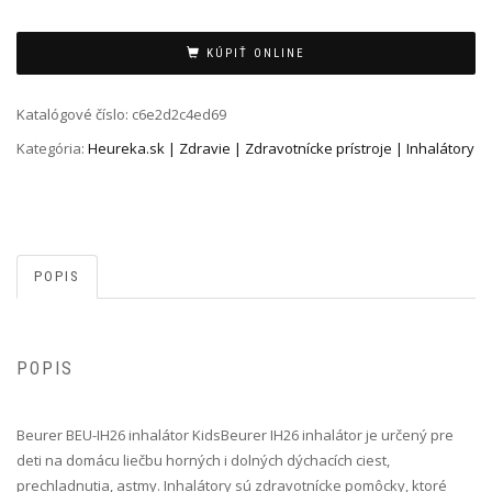
Alternative:
KÚPIŤ ONLINE
Katalógové číslo:
c6e2d2c4ed69
Kategória:
Heureka.sk | Zdravie | Zdravotnícke prístroje | Inhalátory
POPIS
POPIS
Beurer BEU-IH26 inhalátor Kids Beurer IH26 inhalátor je určený pre
deti na domácu liečbu horných i dolných dýchacích ciest,
prechladnutia, astmy. Inhalátory sú zdravotnícke pomôcky, ktoré