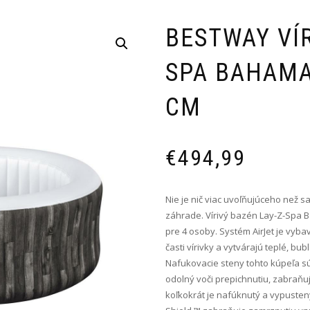
BESTWAY VÍR
SPA BAHAMAS
CM
€
494,99
Nie je nič viac uvoľňujúceho než s
záhrade. Vírivý bazén Lay-Z-Spa B
pre 4 osoby. Systém AirJet je vyba
časti vírivky a vytvárajú teplé, bu
Nafukovacie steny tohto kúpeľa sú
odolný voči prepichnutiu, zabraňu
koľkokrát je nafúknutý a vypuste