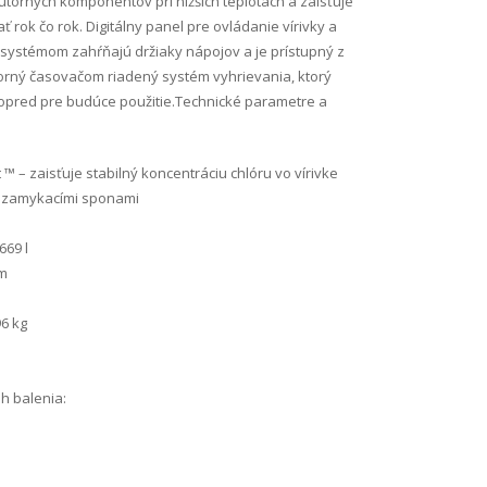
torných komponentov pri nižších teplotách a zaisťuje
ať rok čo rok. Digitálny panel pre ovládanie vírivky a
m systémom zahŕňajú držiaky nápojov a je prístupný z
porný časovačom riadený systém vyhrievania, ktorý
opred pre budúce použitie.Technické parametre a
 – zaisťuje stabilný koncentráciu chlóru vo vírivke
 uzamykacími sponami
669 l
cm
6 kg
h balenia: