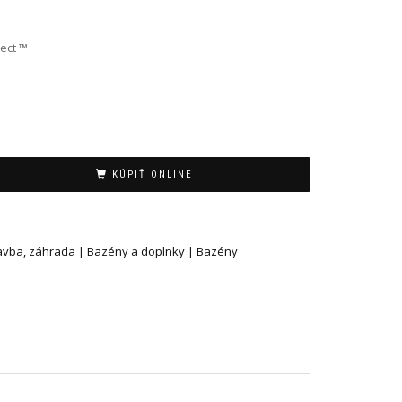
ect ™
KÚPIŤ ONLINE
tavba, záhrada | Bazény a doplnky | Bazény