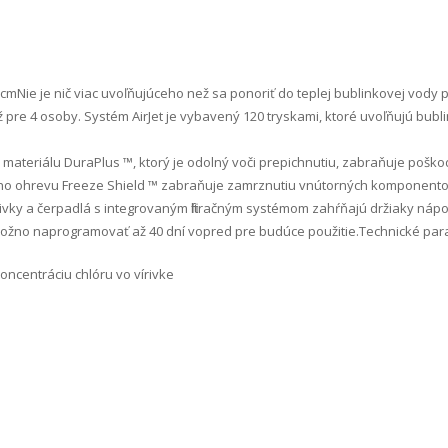
cm Nie je nič viac uvoľňujúceho než sa ponoriť do teplej bublinkovej vody
re 4 osoby. Systém AirJet je vybavený 120 tryskami, ktoré uvoľňujú bublin
ateriálu DuraPlus ™, ktorý je odolný voči prepichnutiu, zabraňuje poškod
 ohrevu Freeze Shield ™ zabraňuje zamrznutiu vnútorných komponentov pri
írivky a čerpadlá s integrovaným filtračným systémom zahŕňajú držiaky nápoj
žno naprogramovať až 40 dní vopred pre budúce použitie.Technické parame
oncentráciu chlóru vo vírivke