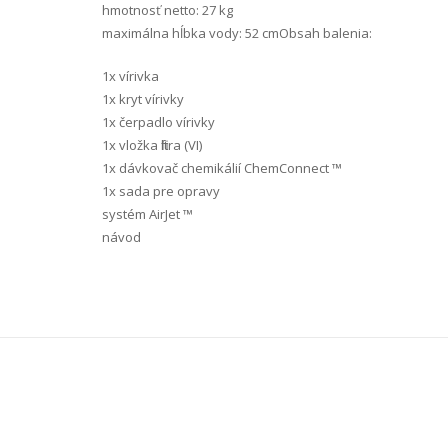
hmotnosť netto: 27 kg
maximálna hĺbka vody: 52 cmObsah balenia:
1x vírivka
1x kryt vírivky
1x čerpadlo vírivky
1x vložka filtra (VI)
1x dávkovač chemikálií ChemConnect ™
1x sada pre opravy
systém AirJet ™
návod