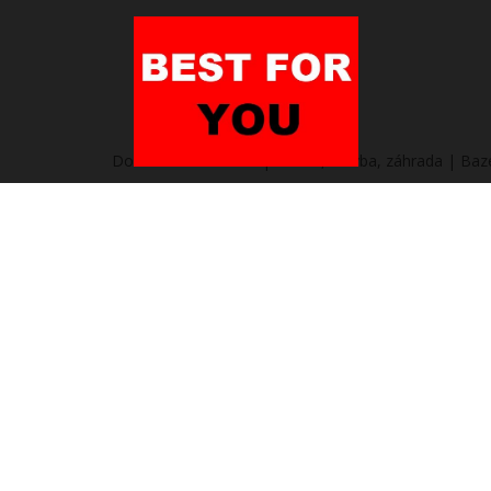
Domov
/
Heureka.sk | Dielňa, stavba, záhrada | Ba