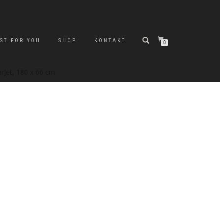
ST FOR YOU
SHOP
KONTAKT
0
rJet, 180 x 66 cm