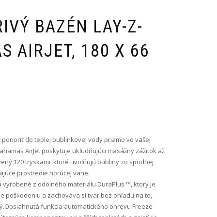
IVÝ BAZÉN LAY-Z-
 AIRJET, 180 X 66
a ponoriť do teplej bublinkovej vody priamo vo vašej
ahamas AirJet poskytuje ukľudňujúci masážny zážitok až
vený 120 tryskami, ktoré uvoľňujú bubliny zo spodnej
blajúce prostredie horúcej vane.
 vyrobené z odolného materiálu DuraPlus ™, ktorý je
je poškodeniu a zachováva si tvar bez ohľadu na to,
ný.Obsiahnutá funkcia automatického ohrevu Freeze