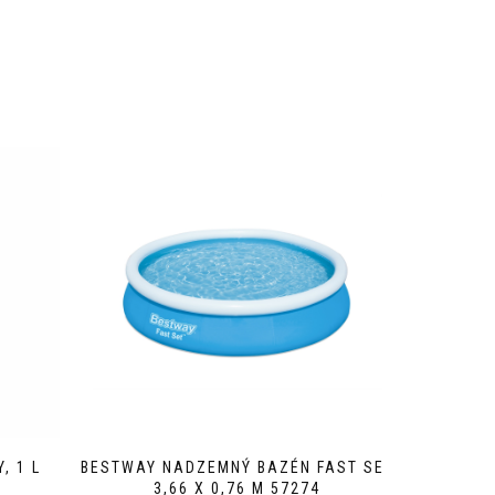
, 1 L
BESTWAY NADZEMNÝ BAZÉN FAST SET
3,66 X 0,76 M 57274