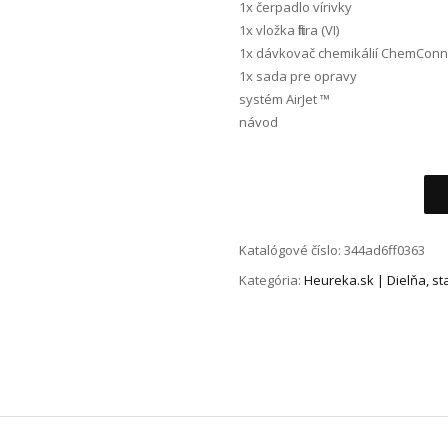
1x čerpadlo vírivky
1x vložka filtra (VI)
1x dávkovač chemikálií ChemConn
1x sada pre opravy
systém AirJet ™
návod
Alternative:
Katalógové číslo:
344ad6ff0363
Kategória:
Heureka.sk | Dielňa, s