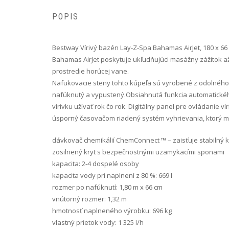
POPIS
Bestway Vírivý bazén Lay-Z-Spa Bahamas AirJet, 180 x 66 
Bahamas AirJet poskytuje ukľudňujúci masážny zážitok až p
prostredie horúcej vane.
Nafukovacie steny tohto kúpeľa sú vyrobené z odolného m
nafúknutý a vypustený.Obsiahnutá funkcia automatického
vírivku užívať rok čo rok. Digitálny panel pre ovládanie v
úsporný časovačom riadený systém vyhrievania, ktorý mo
dávkovač chemikálií ChemConnect ™ – zaisťuje stabilný k
zosilnený kryt s bezpečnostnými uzamykacími sponami
kapacita: 2-4 dospelé osoby
kapacita vody pri naplnení z 80 %: 669 l
rozmer po nafúknutí: 1,80 m x 66 cm
vnútorný rozmer: 1,32 m
hmotnosť naplneného výrobku: 696 kg
vlastný prietok vody: 1 325 l/h