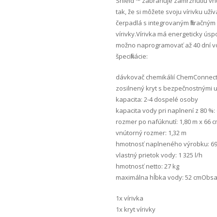
Shield ™ zabraňuje zamrznutiu vnú
tak, že si môžete svoju vírivku užív
čerpadlá s integrovaným filtračný
vírivky.Vírivka má energeticky ús
možno naprogramovať až 40 dní v
špecifikácie:
dávkovač chemikálií ChemConnect ™
zosilnený kryt s bezpečnostnými
kapacita: 2-4 dospelé osoby
kapacita vody pri naplnení z 80 %: 
rozmer po nafúknutí: 1,80 m x 66 
vnútorný rozmer: 1,32 m
hmotnosť naplneného výrobku: 69
vlastný prietok vody: 1 325 l/h
hmotnosť netto: 27 kg
maximálna hĺbka vody: 52 cmObsa
1x vírivka
1x kryt vírivky