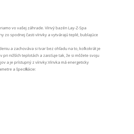
 priamo vo vašej záhrade. Vírivý bazén Lay-Z-Spa
y zo spodnej časti vírivky a vytvárajú teplé, bublajúce
eniu a zachováva si tvar bez ohľadu na to, koľkokrát je
 nižších teplotách a zaisťuje tak, že si môžete svoju
ov a je prístupný z vírivky.Vírivka má energeticky
tre a špecifikácie: