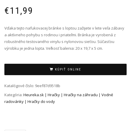
€
11,99
Vďaka tejto nafukovacej bránke s loptou zažijete v lete veľa zábavy
a aktívneho pohybu s rodinou i priateľmi. Bránka je vyrobená z
robustného testovaného vinylu s nylonovou sieťou. Súčasťou
výrobku je jedna lopta. Veľkosť balenia: 20 x 19,7 x 5 cm.
Alternative:
KÚPIŤ ONLINE
Katalógové číslo:
9eef87d9518b
Kategória:
Heureka.sk | Hračky | Hračky na záhradu | Vodné
radovánky | Hračky do vody