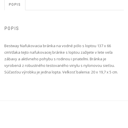
POPIS
POPIS
Bestway Nafukovacia bránka na vodné pólo s loptou 137 x 66
cm Vďaka tejto nafukovacej bránke s loptou zažijete v lete veľa
zábavy a aktívneho pohybu s rodinou i priateľmi. Bránka je
vyrobená z robustného testovaného vinylu s nylonovou sieťou.
Súčasťou výrobku je jedna lopta. Veľkosť balenia: 20 x 19,7 x 5 cm.