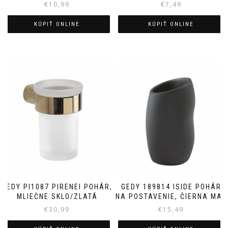
€
10,99
€
7,49
KÚPIŤ ONLINE
KÚPIŤ ONLINE
GEDY PI1087 PIRENEI POHÁR,
GEDY 189814 ISIDE POHÁR
MLIEČNE SKLO/ZLATÁ
NA POSTAVENIE, ČIERNA MAT
€
30,99
€
15,49