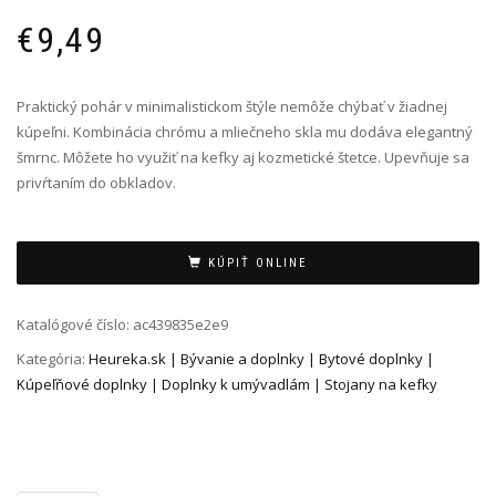
€
9,49
Praktický pohár v minimalistickom štýle nemôže chýbať v žiadnej
kúpeľni. Kombinácia chrómu a mliečneho skla mu dodáva elegantný
šmrnc. Môžete ho využiť na kefky aj kozmetické štetce. Upevňuje sa
privŕtaním do obkladov.
Alternative:
KÚPIŤ ONLINE
Katalógové číslo:
ac439835e2e9
Kategória:
Heureka.sk | Bývanie a doplnky | Bytové doplnky |
Kúpeľňové doplnky | Doplnky k umývadlám | Stojany na kefky