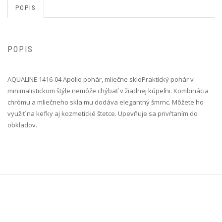
POPIS
POPIS
AQUALINE 1416-04 Apollo pohár, mliečne sklo Praktický pohár v
minimalistickom štýle nemôže chýbať v žiadnej kúpeľni. Kombinácia
chrómu a mliečneho skla mu dodáva elegantný šmrnc. Môžete ho
využiť na kefky aj kozmetické štetce. Upevňuje sa privŕtaním do
obkladov.