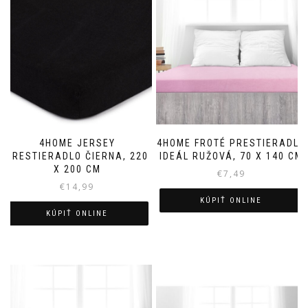
4HOME JERSEY
4HOME FROTÉ PRESTIERADLO
PRESTIERADLO ČIERNA, 220
IDEÁL RUŽOVÁ, 70 X 140 CM
X 200 CM
€
7,49
€
14,99
KÚPIŤ ONLINE
KÚPIŤ ONLINE