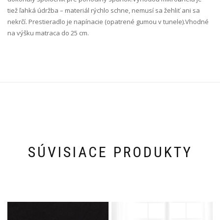
tiež ľahká údržba – materiál rýchlo schne, nemusí sa žehliť ani sa
nekrčí. Prestieradlo je napínacie (opatrené gumou v tunele).Vhodné
na výšku matraca do 25 cm.
SÚVISIACE PRODUKTY