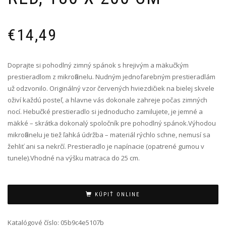
€
14,49
Doprajte si pohodlný zimný spánok s hrejivým a mäkučkým
prestieradlom z mikroflanelu. Nudným jednofarebným prestieradlám
už odzvonilo. Originálný vzor červených hviezdičiek na bielej skvele
oživí každú posteľ, a hlavne vás dokonale zahreje počas zimných
nocí. Hebučké prestieradlo si jednoducho zamilujete, je jemné a
mäkké – skrátka dokonalý spoločník pre pohodlný spánok.Výhodou
mikroflanelu je tiež ľahká údržba – materiál rýchlo schne, nemusí sa
žehliť ani sa nekrčí. Prestieradlo je napínacie (opatrené gumou v
tunele).Vhodné na výšku matraca do 25 cm.
Alternative:
KÚPIŤ ONLINE
Katalógové číslo:
05b9c4e5107b