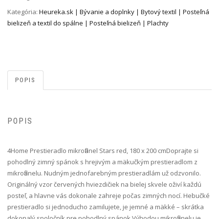
Kategória:
Heureka.sk | Bývanie a doplnky | Bytový textil | Posteľná
bielizeň a textil do spálne | Posteľná bielizeň | Plachty
POPIS
POPIS
4Home Prestieradlo mikroflanel Stars red, 180 x 200 cm Doprajte si
pohodlný zimný spánok s hrejivým a mäkučkým prestieradlom z
mikroflanelu. Nudným jednofarebným prestieradlám už odzvonilo.
Originálný vzor červených hviezdičiek na bielej skvele oživí každú
posteľ, a hlavne vás dokonale zahreje počas zimných nocí. Hebučké
prestieradlo si jednoducho zamilujete, je jemné a mäkké – skrátka
dokonalý spoločník pre pohodlný spánok.Výhodou mikroflanelu je