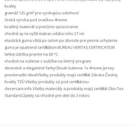
kvality
gramáž 125 g/m² pre vynikajúcu odolnosť
česká výroba pod značkou 4Home
kvalitný materiál a precízne spracovanie
vhodné aj na vyšší matrac vďaka rohu 27 cm
elastická guma všitá po celom po obvode pre pevné uchytenie
guma je opatrená certifikátom BUREAU VERITAS CERTIFICATION
ľahká údržba praním na 60 °C
vhodné na sušenie v sušičke na šetrný program
decentné a elegantné farbyObsah balenia: 1x 4Home Jersey
prestieradlo IdealVšetky produkty majú certifikát Záruka Českej
Kvality TZÚ.Všetky produkty sú pod certifikáciou
clevercare.info.Všetky materiály a produkty majú certifikát Öko-Tex
Standard.Úplety sú vhodné pre deti do 3 rokov.