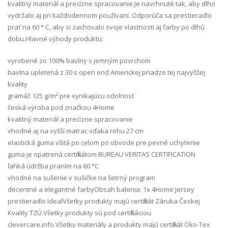
kvalitný materiál a precízne spracovanie.Je navrhnuté tak, aby dlho
vydržalo aj pri každodennom používaní. Odporúča sa prestieradlo
prať na 60 ° C, aby si zachovalo svoje vlastnosti aj farby po dlhú
dobu.Hlavné výhody produktu:
vyrobené zo 100% bavlny s jemným povrchom
bavlna upletená z 30 s open end Americkej priadze tej najvyššej
kvality
gramáž 125 g/m² pre vynikajúcu odolnosť
česká výroba pod značkou 4Home
kvalitný materiál a precízne spracovanie
vhodné aj na vyšší matrac vďaka rohu 27 cm
elastická guma všitá po celom po obvode pre pevné uchytenie
guma je opatrená certifikátom BUREAU VERITAS CERTIFICATION
ľahká údržba praním na 60 °C
vhodné na sušenie v sušičke na šetrný program
decentné a elegantné farbyObsah balenia: 1x 4Home Jersey
prestieradlo IdealVšetky produkty majú certifikát Záruka Českej
Kvality TZÚ.Všetky produkty sú pod certifikáciou
clevercare.info.Všetky materiály a produkty majú certifikát Öko-Tex