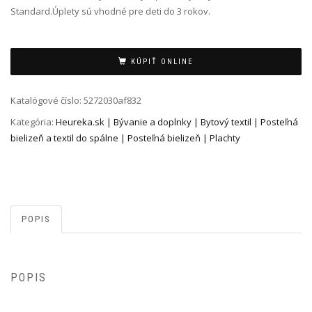
Standard.Úplety sú vhodné pre deti do 3 rokov.
Alternative:
KÚPIŤ ONLINE
Katalógové číslo:
5272030af832
Kategória:
Heureka.sk | Bývanie a doplnky | Bytový textil | Posteľná
bielizeň a textil do spálne | Posteľná bielizeň | Plachty
POPIS
POPIS