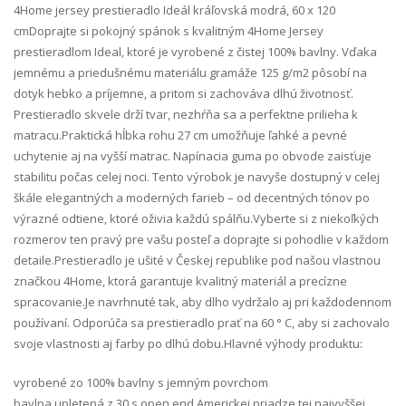
4Home jersey prestieradlo Ideál kráľovská modrá, 60 x 120
cm Doprajte si pokojný spánok s kvalitným 4Home Jersey
prestieradlom Ideal, ktoré je vyrobené z čistej 100% bavlny. Vďaka
jemnému a priedušnému materiálu gramáže 125 g/m2 pôsobí na
dotyk hebko a príjemne, a pritom si zachováva dlhú životnosť.
Prestieradlo skvele drží tvar, nezhŕňa sa a perfektne prilieha k
matracu.Praktická hĺbka rohu 27 cm umožňuje ľahké a pevné
uchytenie aj na vyšší matrac. Napínacia guma po obvode zaisťuje
stabilitu počas celej noci. Tento výrobok je navyše dostupný v celej
škále elegantných a moderných farieb – od decentných tónov po
výrazné odtiene, ktoré oživia každú spálňu.Vyberte si z niekoľkých
rozmerov ten pravý pre vašu posteľ a doprajte si pohodlie v každom
detaile.Prestieradlo je ušité v Českej republike pod našou vlastnou
značkou 4Home, ktorá garantuje kvalitný materiál a precízne
spracovanie.Je navrhnuté tak, aby dlho vydržalo aj pri každodennom
používaní. Odporúča sa prestieradlo prať na 60 ° C, aby si zachovalo
svoje vlastnosti aj farby po dlhú dobu.Hlavné výhody produktu:
vyrobené zo 100% bavlny s jemným povrchom
bavlna upletená z 30 s open end Americkej priadze tej najvyššej