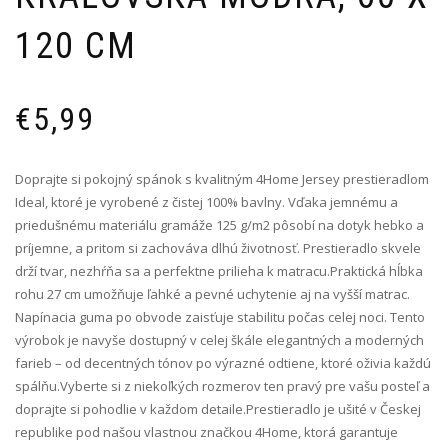
120 CM
€
5,99
Doprajte si pokojný spánok s kvalitným 4Home Jersey prestieradlom
Ideal, ktoré je vyrobené z čistej 100% bavlny. Vďaka jemnému a
priedušnému materiálu gramáže 125 g/m2 pôsobí na dotyk hebko a
príjemne, a pritom si zachováva dlhú životnosť. Prestieradlo skvele
drží tvar, nezhŕňa sa a perfektne prilieha k matracu.Praktická hĺbka
rohu 27 cm umožňuje ľahké a pevné uchytenie aj na vyšší matrac.
Napínacia guma po obvode zaisťuje stabilitu počas celej noci. Tento
výrobok je navyše dostupný v celej škále elegantných a moderných
farieb – od decentných tónov po výrazné odtiene, ktoré oživia každú
spálňu.Vyberte si z niekoľkých rozmerov ten pravý pre vašu posteľ a
doprajte si pohodlie v každom detaile.Prestieradlo je ušité v Českej
republike pod našou vlastnou značkou 4Home, ktorá garantuje