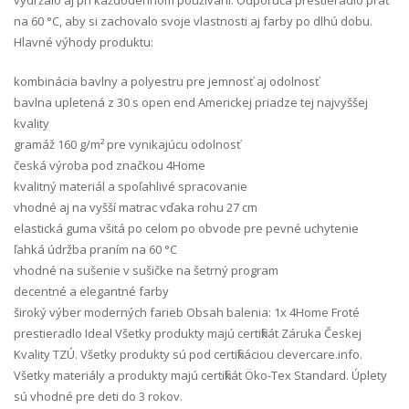
na 60 °C, aby si zachovalo svoje vlastnosti aj farby po dlhú dobu.
Hlavné výhody produktu:
kombinácia bavlny a polyestru pre jemnosť aj odolnosť
bavlna upletená z 30 s open end Americkej priadze tej najvyššej
kvality
gramáž 160 g/m² pre vynikajúcu odolnosť
česká výroba pod značkou 4Home
kvalitný materiál a spoľahlivé spracovanie
vhodné aj na vyšší matrac vďaka rohu 27 cm
elastická guma všitá po celom po obvode pre pevné uchytenie
ľahká údržba praním na 60 °C
vhodné na sušenie v sušičke na šetrný program
decentné a elegantné farby
široký výber moderných farieb Obsah balenia: 1x 4Home Froté
prestieradlo Ideal Všetky produkty majú certifikát Záruka Českej
Kvality TZÚ. Všetky produkty sú pod certifikáciou clevercare.info.
Všetky materiály a produkty majú certifikát Öko-Tex Standard. Úplety
sú vhodné pre deti do 3 rokov.