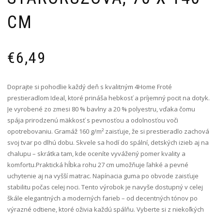
CM
€
6,49
Doprajte si pohodlie každý deň s kvalitným 4Home Froté
prestieradlom Ideal, ktoré prináša hebkosť a príjemný pocit na dotyk.
Je vyrobené zo zmesi 80 % bavlny a 20 % polyestru, vďaka čomu
spája prirodzenú mäkkosť s pevnosťou a odolnosťou voči
opotrebovaniu. Gramáž 160 g/m² zaisťuje, že si prestieradlo zachová
svoj tvar po dlhú dobu. Skvele sa hodí do spální, detských izieb aj na
chalupu – skrátka tam, kde oceníte vyvážený pomer kvality a
komfortu.Praktická hĺbka rohu 27 cm umožňuje ľahké a pevné
uchytenie aj na vyšší matrac. Napínacia guma po obvode zaisťuje
stabilitu počas celej noci. Tento výrobok je navyše dostupný v celej
škále elegantných a moderných farieb – od decentných tónov po
výrazné odtiene, ktoré oživia každú spálňu. Vyberte si z niekoľkých