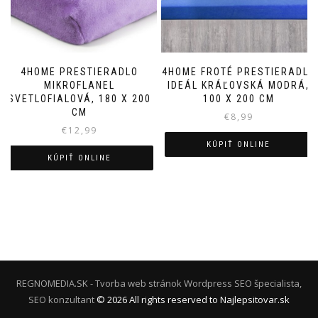
4HOME PRESTIERADLO
4HOME FROTÉ PRESTIERADLO
MIKROFLANEL
IDEÁL KRÁĽOVSKÁ MODRÁ,
SVETLOFIALOVÁ, 180 X 200
100 X 200 CM
CM
€
8,99
€
12,99
KÚPIŤ ONLINE
KÚPIŤ ONLINE
REGNOMEDIA.SK - Tvorba web stránok Wordpress
SEO špecialista,
SEO konzultant
©
2026
All rights reserved to Najlepsitovar.sk