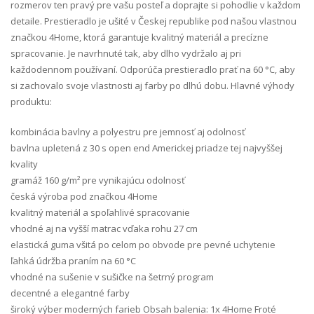
rozmerov ten pravý pre vašu posteľ a doprajte si pohodlie v každom
detaile. Prestieradlo je ušité v Českej republike pod našou vlastnou
značkou 4Home, ktorá garantuje kvalitný materiál a precízne
spracovanie. Je navrhnuté tak, aby dlho vydržalo aj pri
každodennom používaní. Odporúča prestieradlo prať na 60 °C, aby
si zachovalo svoje vlastnosti aj farby po dlhú dobu. Hlavné výhody
produktu:
kombinácia bavlny a polyestru pre jemnosť aj odolnosť
bavlna upletená z 30 s open end Americkej priadze tej najvyššej
kvality
gramáž 160 g/m² pre vynikajúcu odolnosť
česká výroba pod značkou 4Home
kvalitný materiál a spoľahlivé spracovanie
vhodné aj na vyšší matrac vďaka rohu 27 cm
elastická guma všitá po celom po obvode pre pevné uchytenie
ľahká údržba praním na 60 °C
vhodné na sušenie v sušičke na šetrný program
decentné a elegantné farby
široký výber moderných farieb Obsah balenia: 1x 4Home Froté