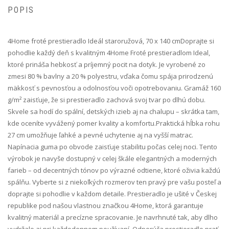
POPIS
4Home froté prestieradlo Ideál staroružová, 70 x 140 cm Doprajte si
pohodlie každý deň s kvalitným 4Home Froté prestieradlom Ideal,
ktoré prináša hebkosť a príjemný pocit na dotyk. Je vyrobené zo
zmesi 80 % bavlny a 20 % polyestru, vďaka čomu spája prirodzenú
mäkkosť s pevnosťou a odolnosťou voči opotrebovaniu. Gramáž 160
g/m² zaisťuje, že si prestieradlo zachová svoj tvar po dlhú dobu.
Skvele sa hodí do spální, detských izieb aj na chalupu – skrátka tam,
kde oceníte vyvážený pomer kvality a komfortu.Praktická hĺbka rohu
27 cm umožňuje ľahké a pevné uchytenie aj na vyšší matrac.
Napínacia guma po obvode zaisťuje stabilitu počas celej noci. Tento
výrobok je navyše dostupný v celej škále elegantných a moderných
farieb – od decentných tónov po výrazné odtiene, ktoré oživia každú
spálňu. Vyberte si z niekoľkých rozmerov ten pravý pre vašu posteľ a
doprajte si pohodlie v každom detaile. Prestieradlo je ušité v Českej
republike pod našou vlastnou značkou 4Home, ktorá garantuje
kvalitný materiál a precízne spracovanie. Je navrhnuté tak, aby dlho
vydržalo aj pri každodennom používaní. Odporúča prestieradlo prať