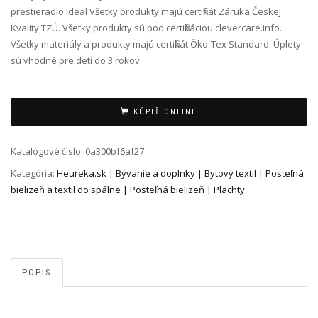
prestieradlo Ideal Všetky produkty majú certifikát Záruka Českej
Kvality TZÚ. Všetky produkty sú pod certifikáciou clevercare.info.
Všetky materiály a produkty majú certifikát Öko-Tex Standard. Úplety
sú vhodné pre deti do 3 rokov.
Alternative:
KÚPIŤ ONLINE
Katalógové číslo:
0a300bf6af27
Kategória:
Heureka.sk | Bývanie a doplnky | Bytový textil | Posteľná
bielizeň a textil do spálne | Posteľná bielizeň | Plachty
POPIS