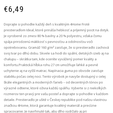
€
6,49
Doprajte si pohodlie každý deň s kvalitným 4Home Froté
prestieradlom Ideal, ktoré prináša hebkosť a príjemný pocit na dotyk.
Je vyrobené zo zmesi 80 % bavlny a 20 % polyestru, vďaka čomu
spája prirodzenú mäkkosť s pevnosťou a odolnosťou voči
opotrebovaniu. Gramáž 160 g/m² zaisťuje, že si prestieradlo zachová
svoj tvar po dlhú dobu. Skvele sa hodí do spální, detských izieb aj na
chalupu – skrátka tam, kde oceníte vyvážený pomer kvality a
komfortu.Praktická hĺbka rohu 27 cm umožňuje ľahké a pevné
uchytenie aj na vyšší matrac. Napínacia guma po obvode zaisťuje
stabilitu počas celej noci. Tento výrobok je navyše dostupný v celej
škále elegantných a moderných farieb – od decentných tónov po
výrazné odtiene, ktoré oživia každú spálňu. Vyberte si z niekoľkých
rozmerov ten pravý pre vašu posteľ a doprajte si pohodlie v každom
detaile. Prestieradlo je ušité v Českej republike pod našou vlastnou
značkou 4Home, ktorá garantuje kvalitný materiál a precízne
spracovanie. Je navrhnuté tak, aby dlho vydržalo aj pri