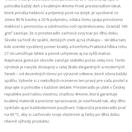
pohodlie každý deň s kvalitným 4Home Froté prestieradlom Ideal,
ktoré prináša hebkosť a príjemný pocit na dotyk. Je vyrobené zo
zmesi 80 % bavlny a 20 % polyestru, vďaka čomu spája prirodzenú
mäkkosť s pevnosťou a odolnosťou voči opotrebovaniu. Gramáž 160
g/m² zaisťuje, že si prestieradlo zachová svoj tvar po dlhú dobu.
Skvele sa hodí do spální, detských izieb aj na chalupu – skrátka tam,
kde oceníte vyvážený pomer kvality a komfortu.Praktická hĺbka rohu
27 cm umožňuje ľahké a pevné uchytenie aj na vyšší matrac.
Napínacia guma po obvode zaisťuje stabilitu počas celej noci. Tento
výrobok je navyše dostupný v celej škále elegantných a moderných
farieb – od decentných tónov po výrazné odtiene, ktoré oživia každú
spálňu. Vyberte si z niekoľkých rozmerov ten pravý pre vašu posteľ a
doprajte si pohodlie v každom detaile. Prestieradlo je ušité v Českej
republike pod našou vlastnou značkou 4Home, ktorá garantuje
kvalitný materiál a precízne spracovanie. Je navrhnuté tak, aby dlho
vydržalo aj pri každodennom používaní. Odporúča prestieradlo prať
na 60 °C, aby si zachovalo svoje vlastnosti aj farby po dlhú dobu.
Hlavné výhody produktu: