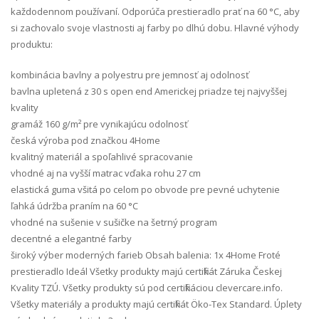
každodennom používaní. Odporúča prestieradlo prať na 60 °C, aby
si zachovalo svoje vlastnosti aj farby po dlhú dobu. Hlavné výhody
produktu:
kombinácia bavlny a polyestru pre jemnosť aj odolnosť
bavlna upletená z 30 s open end Americkej priadze tej najvyššej
kvality
gramáž 160 g/m² pre vynikajúcu odolnosť
česká výroba pod značkou 4Home
kvalitný materiál a spoľahlivé spracovanie
vhodné aj na vyšší matrac vďaka rohu 27 cm
elastická guma všitá po celom po obvode pre pevné uchytenie
ľahká údržba praním na 60 °C
vhodné na sušenie v sušičke na šetrný program
decentné a elegantné farby
široký výber moderných farieb Obsah balenia: 1x 4Home Froté
prestieradlo Ideál Všetky produkty majú certifikát Záruka Českej
Kvality TZÚ. Všetky produkty sú pod certifikáciou clevercare.info.
Všetky materiály a produkty majú certifikát Öko-Tex Standard. Úplety