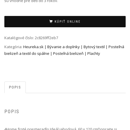
sú vhodné pre deti do 3 rokov.
Alternative:
KÚPIŤ ONLINE
Katalógové číslo:
2c8269ff2eb7
Kategória:
Heureka.sk | Bývanie a doplnky | Bytový textil | Posteľná
bielizeň a textil do spálne | Posteľná bielizeň | Plachty
POPIS
POPIS
4Home froté prestieradlo Ideál jahodová, 60 x 120 cm Doprajte si