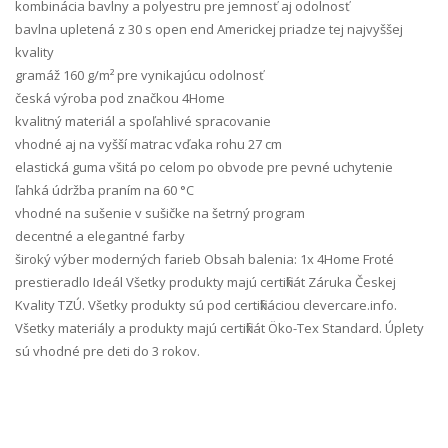
kombinácia bavlny a polyestru pre jemnosť aj odolnosť
bavlna upletená z 30 s open end Americkej priadze tej najvyššej
kvality
gramáž 160 g/m² pre vynikajúcu odolnosť
česká výroba pod značkou 4Home
kvalitný materiál a spoľahlivé spracovanie
vhodné aj na vyšší matrac vďaka rohu 27 cm
elastická guma všitá po celom po obvode pre pevné uchytenie
ľahká údržba praním na 60 °C
vhodné na sušenie v sušičke na šetrný program
decentné a elegantné farby
široký výber moderných farieb Obsah balenia: 1x 4Home Froté
prestieradlo Ideál Všetky produkty majú certifikát Záruka Českej
Kvality TZÚ. Všetky produkty sú pod certifikáciou clevercare.info.
Všetky materiály a produkty majú certifikát Öko-Tex Standard. Úplety
sú vhodné pre deti do 3 rokov.