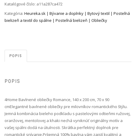
Katalógové číslo:
a11a287ca472
Kategória:
Heureka.sk | Bývanie a doplnky | Bytový textil | Posteľná
bielizeň a textil do spálne | Posteľná bielizeň | Obliečky
POPIS
POPIS
4Home Bavlnené obliečky Romance, 140 x 200 cm, 70 x 90
cm Elegantné bavlnené obliečky pre milovníkov romantického štýlu.
Jemná kombinácia bieleho podkladu s pastelovými odtieňmi ružovej,
oranžovej, mentolovej a khaki nechá vyniknúť originálny motív a
vašej spálni dodá na útulnosti. Skrátka perfektný doplnok pre
romantické snívanie.Príjemná 100% bavlna vám zaistí kvalitný a