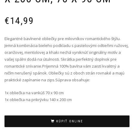
€
14,99
Elegantné bavlnené obliečky pre milovníkov romantického štýlu.
Jemná kombinácia bieleho podkladu s pastelovými odtieňmi ružovej,
oranžovej, mentolovej a khaki nechá vyniknúť originálny motív a
vašej spálni dodá na útulnosti. Skrátka perfektný doplnok pre
romantické snívanie.Príjemná 100% bavlna vám zaistí kvalitný a
ničím nerušený spánok. Obliečky sú z oboch strán rovnaké a majú
praktické zapínanie na zips.Súprava obsahuje:
1x obliečka na vankúš 70 x 90 cm
1x obliečka na prikrývku 140 x 200 cm
Alternative:
KÚPIŤ ONLINE