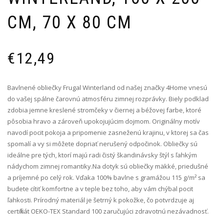
CM, 70 X 80 CM
€
12,49
Bavlnené obliečky Frugal Winterland od našej značky 4Home vnesú
do vašej spálne čarovnú atmosféru zimnej rozprávky. Biely podklad
zdobia jemne kreslené stromčeky v čiernej a béžovej farbe, ktoré
pôsobia hravo a zároveň upokojujúcim dojmom. Originálny motív
navodí pocit pokoja a pripomenie zasneženú krajinu, v ktorej sa čas
spomalí a vy si môžete dopriať nerušený odpočinok. Obliečky sú
ideálne pre tých, ktorí majú radi čistý škandinávsky štýl s ľahkým
nádychom zimnej romantiky.Na dotyk sú obliečky mäkké, priedušné
a príjemné po celý rok. Vďaka 100% bavlne s gramážou 115 g/m² sa
budete cítiť komfortne a v teple bez toho, aby vám chýbal pocit
ľahkosti. Prírodný materiál je šetrný k pokožke, čo potvrdzuje aj
certifikát OEKO-TEX Standard 100 zaručujúci zdravotnú nezávadnosť.