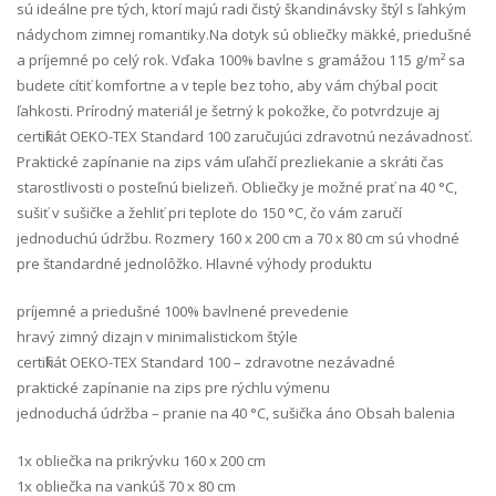
sú ideálne pre tých, ktorí majú radi čistý škandinávsky štýl s ľahkým
nádychom zimnej romantiky.Na dotyk sú obliečky mäkké, priedušné
a príjemné po celý rok. Vďaka 100% bavlne s gramážou 115 g/m² sa
budete cítiť komfortne a v teple bez toho, aby vám chýbal pocit
ľahkosti. Prírodný materiál je šetrný k pokožke, čo potvrdzuje aj
certifikát OEKO-TEX Standard 100 zaručujúci zdravotnú nezávadnosť.
Praktické zapínanie na zips vám uľahčí prezliekanie a skráti čas
starostlivosti o posteľnú bielizeň. Obliečky je možné prať na 40 °C,
sušiť v sušičke a žehliť pri teplote do 150 °C, čo vám zaručí
jednoduchú údržbu. Rozmery 160 x 200 cm a 70 x 80 cm sú vhodné
pre štandardné jednolôžko. Hlavné výhody produktu
príjemné a priedušné 100% bavlnené prevedenie
hravý zimný dizajn v minimalistickom štýle
certifikát OEKO-TEX Standard 100 – zdravotne nezávadné
praktické zapínanie na zips pre rýchlu výmenu
jednoduchá údržba – pranie na 40 °C, sušička áno Obsah balenia
1x obliečka na prikrývku 160 x 200 cm
1x obliečka na vankúš 70 x 80 cm