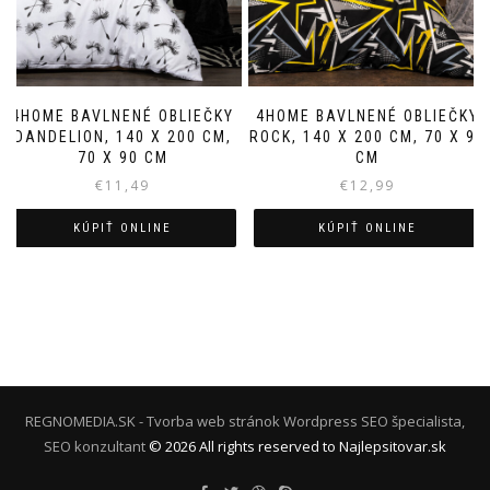
4HOME BAVLNENÉ OBLIEČKY
4HOME BAVLNENÉ OBLIEČKY
DANDELION, 140 X 200 CM,
ROCK, 140 X 200 CM, 70 X 90
70 X 90 CM
CM
€
11,49
€
12,99
KÚPIŤ ONLINE
KÚPIŤ ONLINE
REGNOMEDIA.SK - Tvorba web stránok Wordpress
SEO špecialista,
SEO konzultant
©
2026
All rights reserved to Najlepsitovar.sk