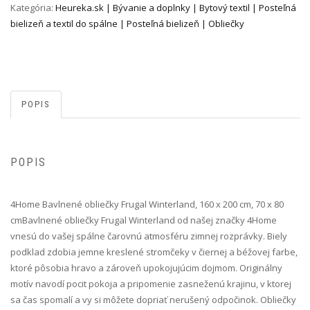
Kategória:
Heureka.sk | Bývanie a doplnky | Bytový textil | Posteľná
bielizeň a textil do spálne | Posteľná bielizeň | Obliečky
POPIS
POPIS
4Home Bavlnené obliečky Frugal Winterland, 160 x 200 cm, 70 x 80
cm Bavlnené obliečky Frugal Winterland od našej značky 4Home
vnesú do vašej spálne čarovnú atmosféru zimnej rozprávky. Biely
podklad zdobia jemne kreslené stromčeky v čiernej a béžovej farbe,
ktoré pôsobia hravo a zároveň upokojujúcim dojmom. Originálny
motív navodí pocit pokoja a pripomenie zasneženú krajinu, v ktorej
sa čas spomalí a vy si môžete dopriať nerušený odpočinok. Obliečky