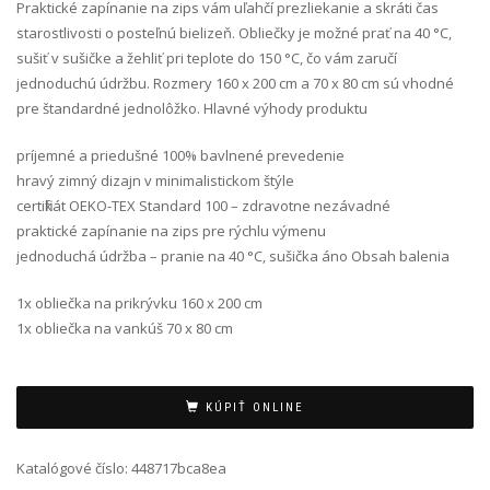
Praktické zapínanie na zips vám uľahčí prezliekanie a skráti čas
starostlivosti o posteľnú bielizeň. Obliečky je možné prať na 40 °C,
sušiť v sušičke a žehliť pri teplote do 150 °C, čo vám zaručí
jednoduchú údržbu. Rozmery 160 x 200 cm a 70 x 80 cm sú vhodné
pre štandardné jednolôžko. Hlavné výhody produktu
príjemné a priedušné 100% bavlnené prevedenie
hravý zimný dizajn v minimalistickom štýle
certifikát OEKO-TEX Standard 100 – zdravotne nezávadné
praktické zapínanie na zips pre rýchlu výmenu
jednoduchá údržba – pranie na 40 °C, sušička áno Obsah balenia
1x obliečka na prikrývku 160 x 200 cm
1x obliečka na vankúš 70 x 80 cm
Alternative:
KÚPIŤ ONLINE
Katalógové číslo:
448717bca8ea