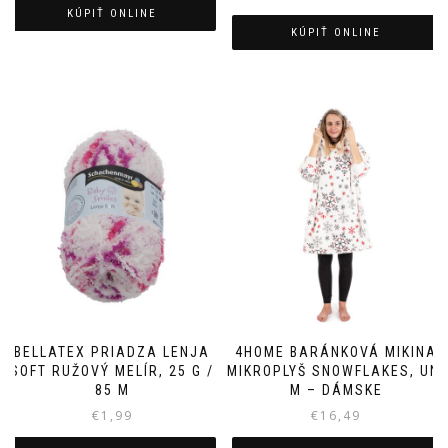
KÚPIŤ ONLINE
KÚPIŤ ONLINE
BELLATEX PRIADZA LENJA
4HOME BARÁNKOVÁ MIKINA
SOFT RUŽOVÝ MELÍR, 25 G /
MIKROPLYŠ SNOWFLAKES, UNI
85 M
M – DÁMSKE
€
1,99
€
16,49