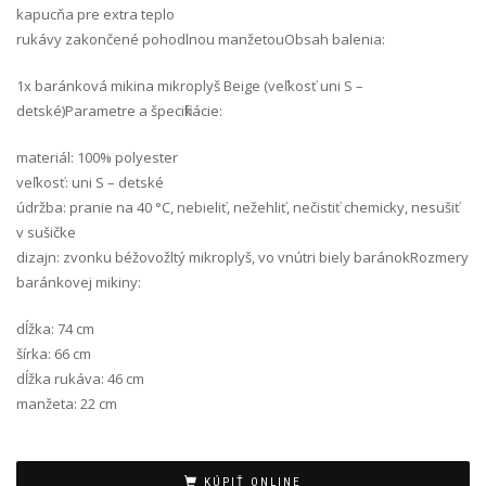
kapucňa pre extra teplo
rukávy zakončené pohodlnou manžetouObsah balenia:
1x baránková mikina mikroplyš Beige (veľkosť uni S –
detské)Parametre a špecifikácie:
materiál: 100% polyester
veľkosť: uni S – detské
údržba: pranie na 40 °C, nebieliť, nežehliť, nečistiť chemicky, nesušiť
v sušičke
dizajn: zvonku béžovožltý mikroplyš, vo vnútri biely baránokRozmery
baránkovej mikiny:
dĺžka: 74 cm
šírka: 66 cm
dĺžka rukáva: 46 cm
manžeta: 22 cm
Alternative:
KÚPIŤ ONLINE