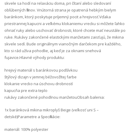
skvele sa hodí na relaxáciu doma, pri čítaní alebo sledovaní
obľúbených filmov. Vnútorná strana je opatrená hebkým bielym
baránkom, ktorý poskytuje príjemný pocit a hrejivosť.Vďaka
priestrannej kapucni a veľkému klokaniemu vrecku si môžete ľahko
ohriať ruky alebo uschovať drobnosti, ktoré chcete mať neustále po
ruke. Rukávy zakončené elastickými manžetami zaisťujú, že mikina
skvele sedí. Bude originálnym vianočným darčekom pre každého,
kto si rád užíva pohodlie, aj keď je za oknami snehová
fujavice.Hlavné výhody produktu:
hrejivý materiál s baránkovou podšívkou
štýlový dizajn v jemnej béžovožltej farbe
klokanie vrecko na úschovu drobností
kapucňa pre extra teplo
rukávy zakončené pohodlnou manžetouObsah balenia:
1x baránková mikina mikroplyš Beige (veľkosť uni S –
detské)Parametre a špecifikácie:
materiál: 100% polyester