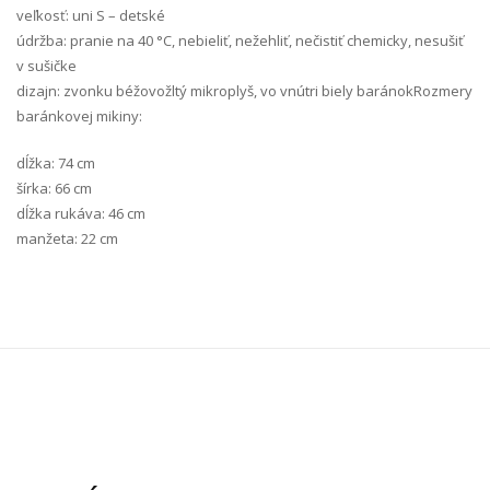
veľkosť: uni S – detské
údržba: pranie na 40 °C, nebieliť, nežehliť, nečistiť chemicky, nesušiť
v sušičke
dizajn: zvonku béžovožltý mikroplyš, vo vnútri biely baránokRozmery
baránkovej mikiny:
dĺžka: 74 cm
šírka: 66 cm
dĺžka rukáva: 46 cm
manžeta: 22 cm