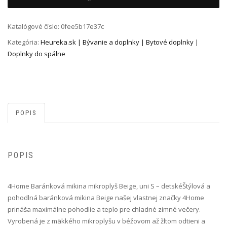
Katalógové číslo:
0fee5b17e37c
Kategória:
Heureka.sk | Bývanie a doplnky | Bytové doplnky |
Doplnky do spálne
POPIS
POPIS
4Home Baránková mikina mikroplyš Beige, uni S – detské Štýlová a
pohodlná baránková mikina Beige našej vlastnej značky 4Home
prináša maximálne pohodlie a teplo pre chladné zimné večery.
Vyrobená je z mäkkého mikroplyšu v béžovom až žltom odtieni a