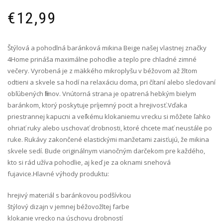
€
12,99
Štýlová a pohodlná baránková mikina Beige našej vlastnej značky
4Home prináša maximálne pohodlie a teplo pre chladné zimné
večery. Vyrobená je z mäkkého mikroplyšu v béžovom až žltom
odtieni a skvele sa hodí na relaxáciu doma, pri čítaní alebo sledovaní
obľúbených filmov. Vnútorná strana je opatrená hebkým bielym
baránkom, ktorý poskytuje príjemný pocit a hrejivosť.Vďaka
priestrannej kapucni a veľkému klokaniemu vrecku si môžete ľahko
ohriať ruky alebo uschovať drobnosti, ktoré chcete mať neustále po
ruke. Rukávy zakončené elastickými manžetami zaisťujú, že mikina
skvele sedí. Bude originálnym vianočným darčekom pre každého,
kto si rád užíva pohodlie, aj keď je za oknami snehová
fujavice.Hlavné výhody produktu:
hrejivý materiál s baránkovou podšívkou
štýlový dizajn v jemnej béžovožltej farbe
klokanie vrecko na úschovu drobností