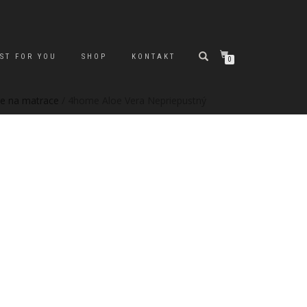
ST FOR YOU
SHOP
KONTAKT
0
iče na matrace
/ 4home Aloe Vera Nepriepustný