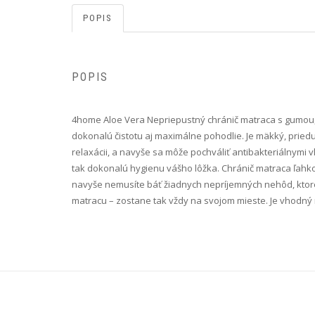
POPIS
POPIS
4home Aloe Vera Nepriepustný chránič matraca s gumou, 
dokonalú čistotu aj maximálne pohodlie. Je mäkký, prie
relaxácii, a navyše sa môže pochváliť antibakteriálnymi 
tak dokonalú hygienu vášho lôžka. Chránič matraca ľahk
navyše nemusíte báť žiadnych nepríjemných nehôd, ktoré 
matracu – zostane tak vždy na svojom mieste. Je vhodný 