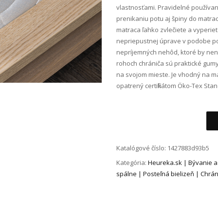
vlastnosťami. Pravidelné používan
prenikaniu potu aj špiny do matra
matraca ľahko zvlečiete a vyperie
nepriepustnej úprave v podobe p
nepríjemných nehôd, ktoré by nenáv
rohoch chrániča sú praktické gum
na svojom mieste. Je vhodný na m
opatrený certifikátom Öko-Tex Stan
Alternative:
Katalógové číslo:
1427883d93b5
Kategória:
Heureka.sk | Bývanie a d
spálne | Posteľná bielizeň | Chrá