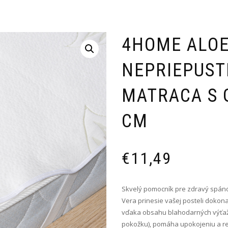
4HOME ALOE
NEPRIEPUST
MATRACA S 
CM
€
11,49
Skvelý pomocník pre zdravý spáno
Vera prinesie vašej posteli dokona
vďaka obsahu blahodarných výťažk
pokožku), pomáha upokojeniu a rel