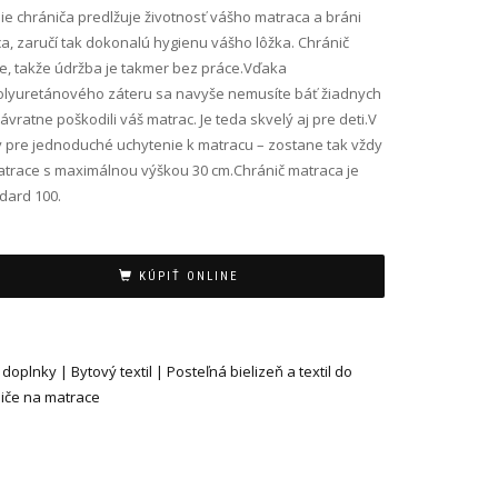
ie chrániča predlžuje životnosť vášho matraca a bráni
ca, zaručí tak dokonalú hygienu vášho lôžka. Chránič
te, takže údržba je takmer bez práce.Vďaka
olyuretánového záteru sa navyše nemusíte báť žiadnych
ratne poškodili váš matrac. Je teda skvelý aj pre deti.V
y pre jednoduché uchytenie k matracu – zostane tak vždy
atrace s maximálnou výškou 30 cm.Chránič matraca je
dard 100.
KÚPIŤ ONLINE
oplnky | Bytový textil | Posteľná bielizeň a textil do
niče na matrace