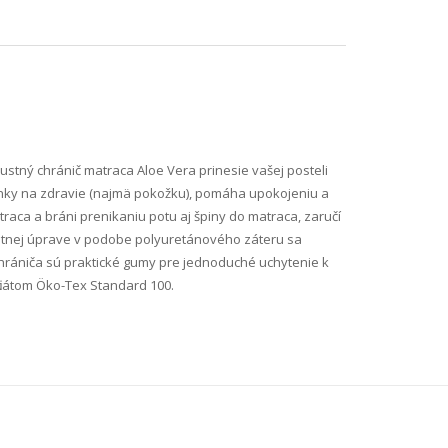
stný chránič matraca Aloe Vera prinesie vašej posteli
inky na zdravie (najmä pokožku), pomáha upokojeniu a
raca a bráni prenikaniu potu aj špiny do matraca, zaručí
ustnej úprave v podobe polyuretánového záteru sa
chrániča sú praktické gumy pre jednoduché uchytenie k
ikátom Öko-Tex Standard 100.