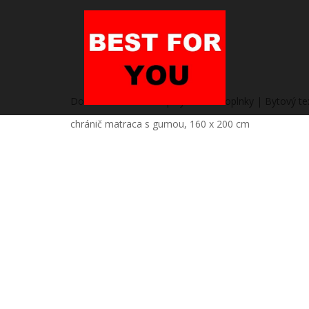
Domov
/
Heureka.sk | Bývanie a doplnky | Bytový text
chránič matraca s gumou, 160 x 200 cm