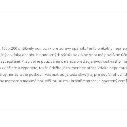
160 x 200 cm Skvelý pomocník pre zdravý spánok. Tento unikátny nepriepu
dušný a vďaka obsahu blahodarných výťažkov z Aloe Vera má pozitívne úč
vlastnosťami. Pravidelné používanie chrániča predlžuje životnosť vášho mat
o zvlečiete a vyperiete, takže údržba je takmer bez práce.Vďaka nepriep
by nenávratne poškodili váš matrac. Je teda skvelý aj pre deti.V rohoch 
na matrace s maximálnou výškou 30 cm.Chránič matraca je opatrený certif