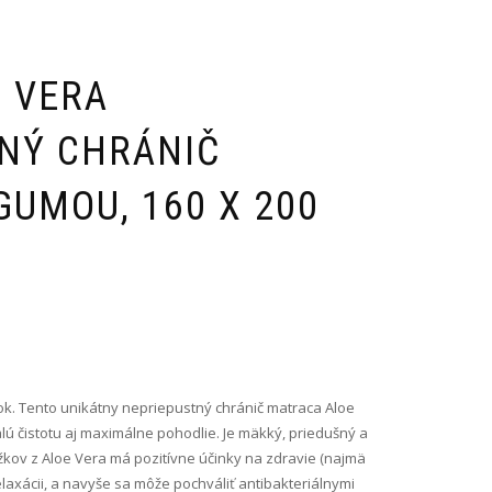
 VERA
NÝ CHRÁNIČ
GUMOU, 160 X 200
k. Tento unikátny nepriepustný chránič matraca Aloe
lú čistotu aj maximálne pohodlie. Je mäkký, priedušný a
ov z Aloe Vera má pozitívne účinky na zdravie (najmä
axácii, a navyše sa môže pochváliť antibakteriálnymi