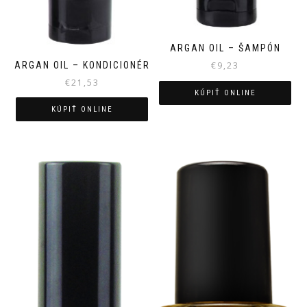
ARGAN OIL – ŠAMPÓN
ARGAN OIL – KONDICIONÉR
€
9,23
€
21,53
KÚPIŤ ONLINE
KÚPIŤ ONLINE