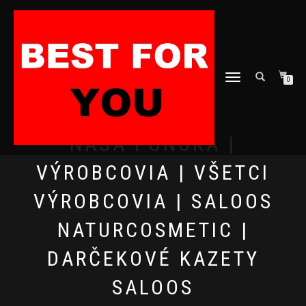
TOGGLE
0
NAVIGATION
NAŠA PONUKA |
VÝROBCOVIA | VŠETCI
VÝROBCOVIA | SALOOS
NATURCOSMETIC |
DARČEKOVÉ KAZETY
SALOOS