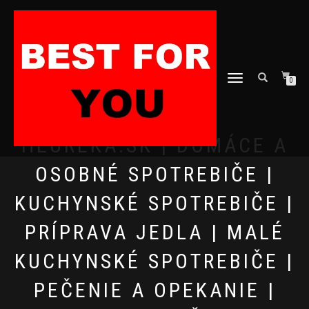
TOGGLE
0
NAVIGATION
HEUREKA.SK | DOMÁCE A
OSOBNÉ SPOTREBIČE |
KUCHYNSKÉ SPOTREBIČE |
PRÍPRAVA JEDLA | MALÉ
KUCHYNSKÉ SPOTREBIČE |
PEČENIE A OPEKANIE |