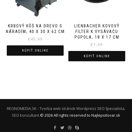
KRBOVÝ KÔŠ NA DREVO S
LIENBACHER KOVOVÝ
NÁRADÍM, 40 X 30 X 62 CM
FILTER K VYSÁVAČU
POPOLA, 18 X 17 CM
€
45,99
€
7,99
KÚPIŤ ONLINE
KÚPIŤ ONLINE
REGNOMEDIA.SK - Tvorba web stránok Wordpress
SEO špecialista,
SEO konzultant
©
2026
All rights reserved to Najlepsitovar.sk