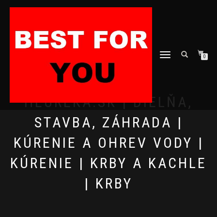
TOGGLE
0
NAVIGATION
HEUREKA.SK | DIELŇA,
STAVBA, ZÁHRADA |
KÚRENIE A OHREV VODY |
KÚRENIE | KRBY A KACHLE
| KRBY