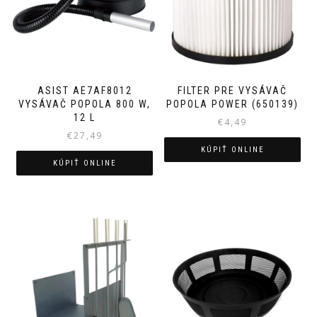
ASIST AE7AF8012
FILTER PRE VYSÁVAČ
VYSÁVAČ POPOLA 800 W,
POPOLA POWER (650139)
12 L
€
4,49
€
27,49
KÚPIŤ ONLINE
KÚPIŤ ONLINE